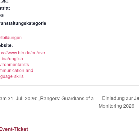
 Juli
tritt:
8€
ranstaltungskategorie
rtbildungen
bsite:
tps://www.bfn.de/en/eve
s-ina/english-
vironmentalists-
mmunication-and-
nguage-skills
Einladung zur J
m 31. Juli 2026: „Rangers: Guardians of a
Monitoring 2026
Event-Ticket