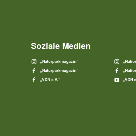
Soziale Medien
„Naturparkmagazin“
„Natio
„Naturparkmagazin“
„Natio
„VDN e.V.“
„VDN e