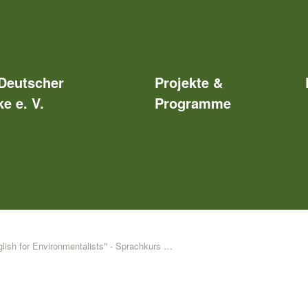
Deutscher
Projekte &
e e. V.
Programme
ish for Environmentalists" - Sprachkurs auf der Insel Vilm