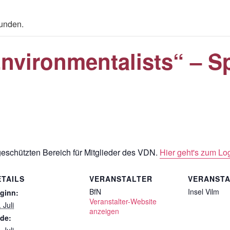
funden.
Environmentalists“ – S
tgeschützten Bereich für Mitglieder des VDN.
Hier geht's zum Log
ETAILS
VERANSTALTER
VERANST
BfN
Insel Vilm
ginn:
Veranstalter-Website
 Juli
anzeigen
de: