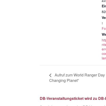
25.
Ein
82
Ve
:
Fo
We
ht
nt
en
co
la
Aufruf zum World Ranger Day a
Changing Planet”
DB-Veranstaltungsticket wird zu DB-