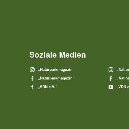
Soziale Medien
„Naturparkmagazin“
„Natio
„Naturparkmagazin“
„Natio
„VDN e.V.“
„VDN e