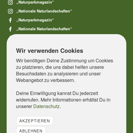
„Naturparkmagazin“
„Nationale Naturlandschaften“
„Naturparkmagazin“
„Nationale Naturlandschaften“
„VDN e.V.“
„VDN e.V.“
Wir verwenden Cookies
Wir benötigen Deine Zustimmung um Cookies
zu platzieren, die uns dabei helfen unsere
Besuchsdaten zu analysieren und unser
© 2026 Verband Deutscher Naturparke e. V. - Alle Rechte
Webangebot zu verbessern.
vorbehalten
Deine Einwilligung kannst Du jederzeit
Datenschutz
widerrufen. Mehr Informationen erhältst Du in
unserer
Datenschutz
.
Impressum
Kontakt
AKZEPTIEREN
Sitemap
ABLEHNEN