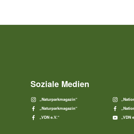
Soziale Medien
„Naturparkmagazin“
„Natio
„Naturparkmagazin“
„Natio
„VDN e.V.“
„VDN e