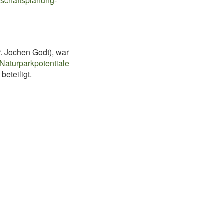
ndschaftsplanung-
r. Jochen Godt), war
Naturparkpotentiale
” beteiligt.