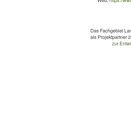
Web:
https://ww
Das Fachgebiet Land
als Projektpartner
zur Entw