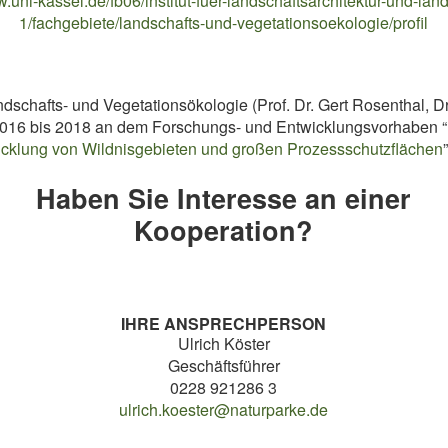
w.uni-kassel.de/fb06/institut-fuer-landschaftsarchitektur-und-la
1/fachgebiete/landschafts-und-vegetationsoekologie/profil
schafts- und Vegetationsökologie (Prof. Dr. Gert Rosenthal, D
 2016 bis 2018 an dem Forschungs- und Entwicklungsvorhaben “
icklung von Wildnisgebieten und großen Prozessschutzflächen
Haben Sie Interesse an einer
Kooperation?
IHRE ANSPRECHPERSON
Ulrich Köster
Geschäftsführer
0228 921286 3
ulrich.koester@naturparke.de