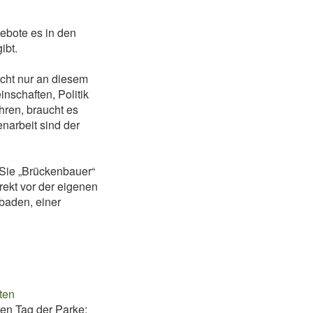
gebote es in den
ibt.
cht nur an diesem
nschaften, Politik
ren, braucht es
arbeit sind der
 Sie „Brückenbauer“
rekt vor der eigenen
baden, einer
ten
en Tag der Parke: