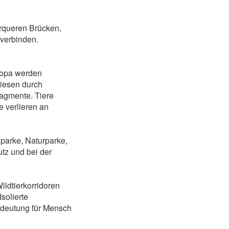
erqueren Brücken,
verbinden.
uropa werden
iesen durch
agmente. Tiere
 verlieren an
parke, Naturparke,
tz und bei der
ldtierkorridoren
solierte
edeutung für Mensch