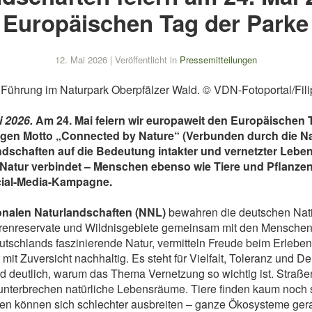
Europäischen Tag der Parke
12. Mai 2026
|
Veröffentlicht in
Pressemitteilungen
i 2026.
Am 24. Mai feiern wir europaweit den Europäischen 
igen Motto „Connected by Nature“ (Verbunden durch die N
ndschaften auf die Bedeutung intakter und vernetzter Leb
atur verbindet – Menschen ebenso wie Tiere und Pflanzen
cial-Media-Kampagne.
onalen Naturlandschaften (NNL)
bewahren die deutschen Nati
renreservate und Wildnisgebiete gemeinsam mit den Menschen
eutschlands faszinierende Natur, vermitteln Freude beim Erlebe
 mit Zuversicht nachhaltig. Es steht für Vielfalt, Toleranz und 
d deutlich, warum das Thema Vernetzung so wichtig ist. Straß
 unterbrechen natürliche Lebensräume. Tiere finden kaum noch 
n können sich schlechter ausbreiten – ganze Ökosysteme gera