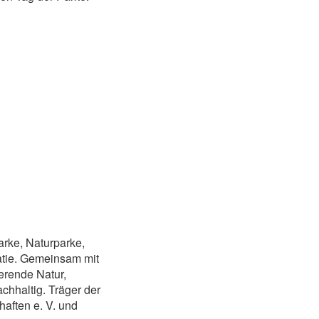
arke, Naturparke,
ratie. Gemeinsam mit
erende Natur,
chhaltig. Träger der
aften e. V. und