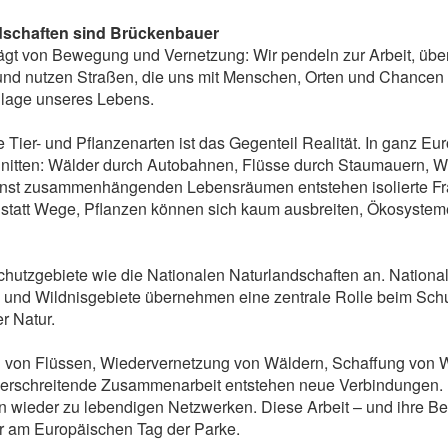
ndschaften sind Brückenbauer
rägt von Bewegung und Vernetzung: Wir pendeln zur Arbeit, üb
und nutzen Straßen, die uns mit Menschen, Orten und Chancen 
dlage unseres Lebens.
e Tier- und Pflanzenarten ist das Gegenteil Realität. In ganz E
itten: Wälder durch Autobahnen, Flüsse durch Staumauern, W
inst zusammenhängenden Lebensräumen entstehen isolierte Fr
 statt Wege, Pflanzen können sich kaum ausbreiten, Ökosysteme
hutzgebiete wie die Nationalen Naturlandschaften an. National
 und Wildnisgebiete übernehmen eine zentrale Rolle beim Schu
r Natur.
 von Flüssen, Wiedervernetzung von Wäldern, Schaffung von Wi
erschreitende Zusammenarbeit entstehen neue Verbindungen. I
wieder zu lebendigen Netzwerken. Diese Arbeit – und ihre B
ir am Europäischen Tag der Parke.