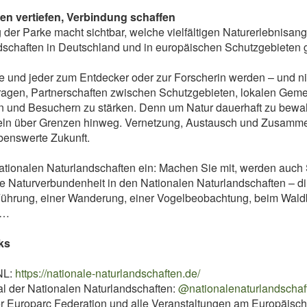
en vertiefen, Verbindung schaffen
der Parke macht sichtbar, welche vielfältigen Naturerlebnisan
dschaften in Deutschland und in europäischen Schutzgebieten g
e und jeder zum Entdecker oder zur Forscherin werden – und ni
ragen, Partnerschaften zwischen Schutzgebieten, lokalen Gemei
 und Besuchern zu stärken. Denn um Natur dauerhaft zu bewah
n über Grenzen hinweg. Vernetzung, Austausch und Zusammen
ebenswerte Zukunft.
ationalen Naturlandschaften ein: Machen Sie mit, werden auch
e Naturverbundenheit in den Nationalen Naturlandschaften – di
 Führung, einer Wanderung, einer Vogelbeobachtung, beim Wald
 …
ks
NL:
https://nationale-naturlandschaften.de/
l der Nationalen Naturlandschaften:
@nationalenaturlandschaf
er Europarc Federation und alle Veranstaltungen am Europäisch