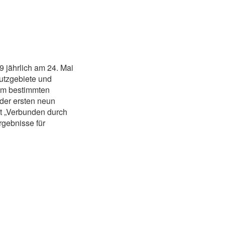
 jährlich am 24. Mai
utzgebiete und
nem bestimmten
 der ersten neun
et „Verbunden durch
rgebnisse für