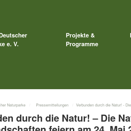
Deutscher
Projekte &
e e. V.
Programme
her Naturparke
Pressemitteilungen
Verbunden durch die Natur! - Die Nationalen Naturlandschaften feiern am 24. Mai 2026
en durch die Natur! – Die Na
dschaften feiern am 24. Mai