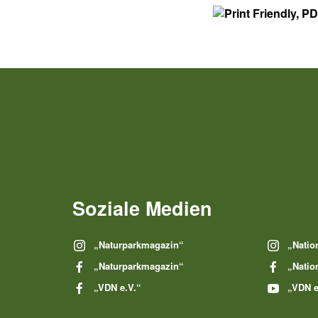
Soziale Medien
„Naturparkmagazin“
„Natio
„Naturparkmagazin“
„Natio
„VDN e.V.“
„VDN e