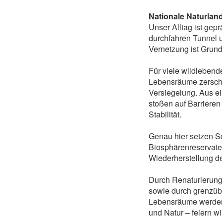
Nationale Naturla
Unser Alltag ist gep
durchfahren Tunnel 
Vernetzung ist Grun
Für viele wildlebend
Lebensräume zerschn
Versiegelung. Aus e
stoßen auf Barrieren
Stabilität.
Genau hier setzen Sc
Biosphärenreservate
Wiederherstellung de
Durch Renaturierung
sowie durch grenzüb
Lebensräume werden 
und Natur – feiern w