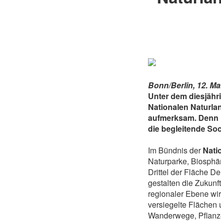
Bonn/Berlin, 12. Ma
Unter dem diesjähr
Nationalen Naturla
aufmerksam. Denn N
die begleitende So
Im Bündnis der
Nati
Naturparke, Biosphä
Drittel der Fläche D
gestalten die Zukunft
regionaler Ebene wir
versiegelte Flächen
Wanderwege, Pflanze