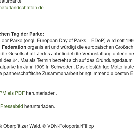
Naturparke
naturlandschaften.de
hen Tag der Parke:
der Parke (engl. European Day of Parks – EDoP) wird seit 1999
Federation
organisiert und würdigt die europäischen Großsch
 die Gesellschaft. Jedes Jahr findet die Veranstaltung unter ei
l des 24. Mai als Termin bezieht sich auf das Gründungsdatum
alparke im Jahr 1909 in Schweden. Das diesjährige Motto laut
ne partnerschaftliche Zusammenarbeit bringt immer die besten E
PM als PDF
herunterladen.
 Pressebild
herunterladen.
k Oberpfälzer Wald. © VDN-Fotoportal/Filipp